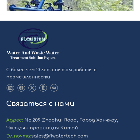
С более чем 10 лет опытом работы в
промышленности
Автоматическое дифференциальное давление
Связаться с нами
Filte
Адрес
:
No.209 Zhaohui Road, Город Ханчжоу,
Чжэцзян провинция Китай
Эл.почта
:
sales@flwatertech.com