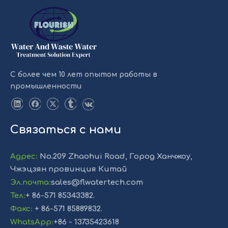
С более чем 10 лет опытом работы в
промышленности
Связаться с нами
Адрес
:
No.209 Zhaohui Road, Город Ханчжоу,
Чжэцзян провинция Китай
Эл.почта
:
sales@flwatertech.com
Тел
:
+ 86-571 85343382.
Факс
:
+ 86-571 85889832.
WhatsApp
:
+86 - 13735423618