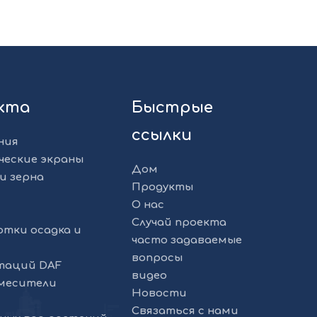
укта
Быстрые
ссылки
ния
ческие экраны
Дом
и зерна
Продукты
О нас
Случай проекта
отки осадка и
часто задаваемые
вопросы
таций DAF
видео
смесители
Новости
Связаться с нами