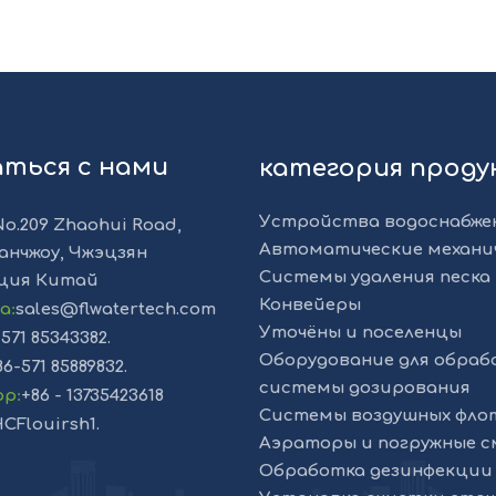
аться с нами
категория прод
Устройства водоснабже
No.209 Zhaohui Road,
Автоматические механи
анчжоу, Чжэцзян
Системы удаления песка 
ция Китай
Конвейеры
та
:
sales@flwatertech.com
Уточёны и поселенцы
-571 85343382.
Оборудование для обраб
86-571 85889832.
системы дозирования
pp
:
+86 - 13735423618
Системы воздушных фло
CFlouirsh1.
Аэраторы и погружные 
Обработка дезинфекции