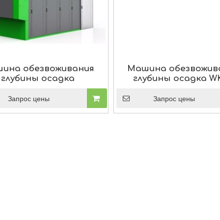
ина обезвоживания
Машина обезвожив
глубины осадка
глубины осадка W
Запрос цены
Запрос цены