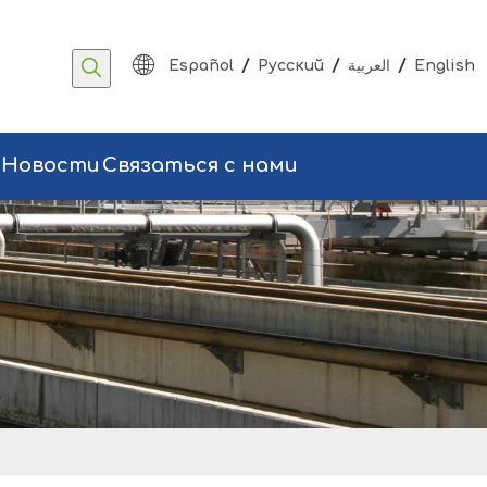
/
/
/
Español
Pусский
العربية
English
Новости
Связаться с нами