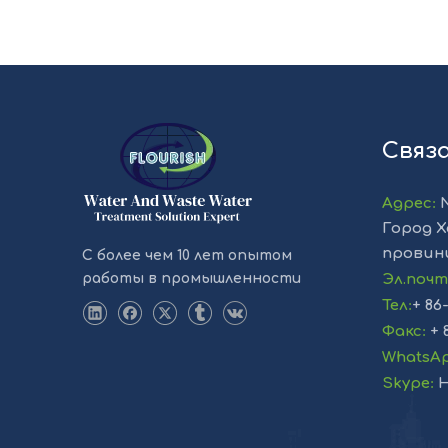
Связ
Адрес
:
Город Х
провин
С более чем 10 лет опытом
работы в промышленности
Эл.поч
Тел
:
+ 86
Факс
:
+ 
WhatsA
Skype
:
H