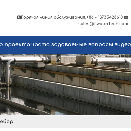

Горячая линия обслуживания
:
+86 - 13735423618

sales@flwatertech.com
о проекта
часто задаваемые вопросы
видео
ейер