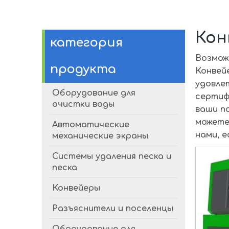
Кон
категория
Возмож
продукта
Конвей
удовле
Оборудование для
сертиф
очистки воды
ваши п
можете
Автоматические
нами, 
механические экраны
Системы удаления песка и
песка
Конвейеры
Разъяснители и поселенцы