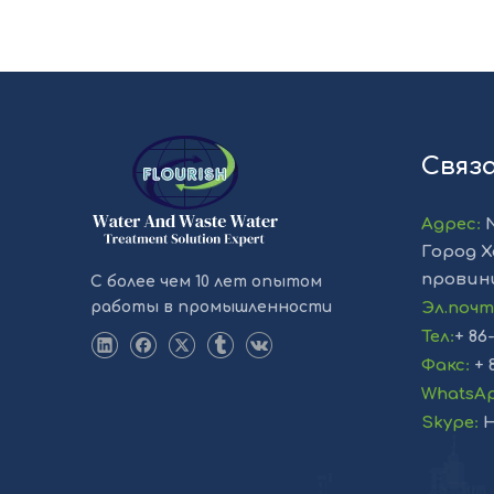
Связ
Адрес
:
Город Х
провин
С более чем 10 лет опытом
работы в промышленности
Эл.поч
Тел
:
+ 86
Факс
:
+ 
WhatsA
Skype
:
H