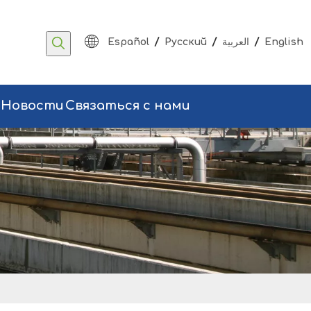
/
/
/
Español
Pусский
العربية
English
Новости
Связаться с нами