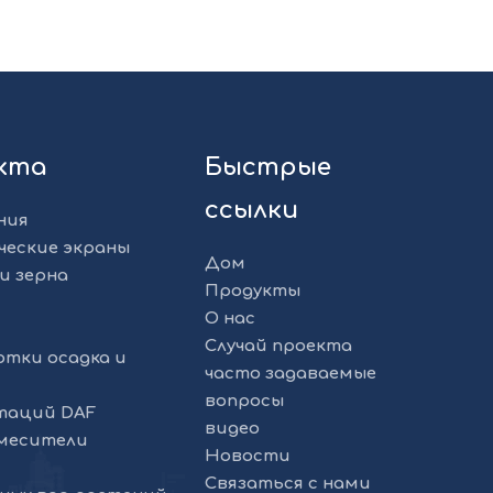
укта
Быстрые
ссылки
ния
ческие экраны
Дом
и зерна
Продукты
О нас
Случай проекта
отки осадка и
часто задаваемые
вопросы
таций DAF
видео
смесители
Новости
Связаться с нами