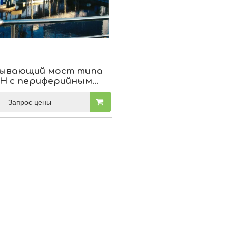
ывающий мост типа
H с периферийным
приводом
Запрос цены