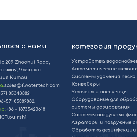
аться с нами
категория прод
Устройства водоснабже
No.209 Zhaohui Road,
Автоматические механи
анчжоу, Чжэцзян
Системы удаления песка 
ция Китай
Конвейеры
та
:
sales@flwatertech.com
Уточёны и поселенцы
-571 85343382.
Оборудование для обраб
86-571 85889832.
системы дозирования
pp
:
+86 - 13735423618
Системы воздушных фло
CFlouirsh1.
Аэраторы и погружные 
Обработка дезинфекции