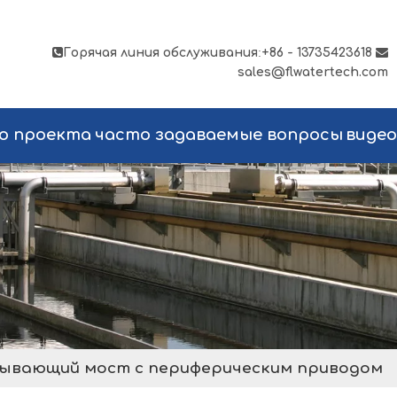

Горячая линия обслуживания
:
+86 - 13735423618

sales@flwatertech.com
о проекта
часто задаваемые вопросы
видео
ывающий мост с периферическим приводом