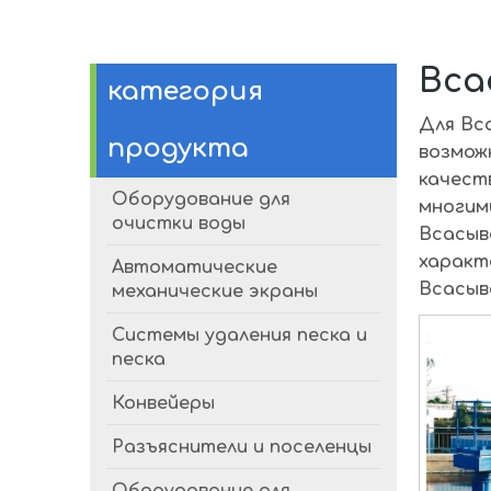
Вса
категория
Для
Вс
продукта
возмож
качест
Оборудование для
многим
очистки воды
Всасыв
характ
Автоматические
Всасыв
механические экраны
Системы удаления песка и
песка
Конвейеры
Разъяснители и поселенцы