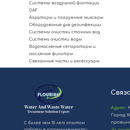
Системы воздушной флотации
DAF
Аэраторы и погружные миксеры
Оборудование для дезинфекции
Системы очистки сточных вод
Система очистки воды
Водомасляные сепараторы и
масляные фильтры
Связанные части и аксессуары
Связ
Адрес
:
Город Х
провин
С более чем 10 лет опытом
работы в промышленности
Эл.поч