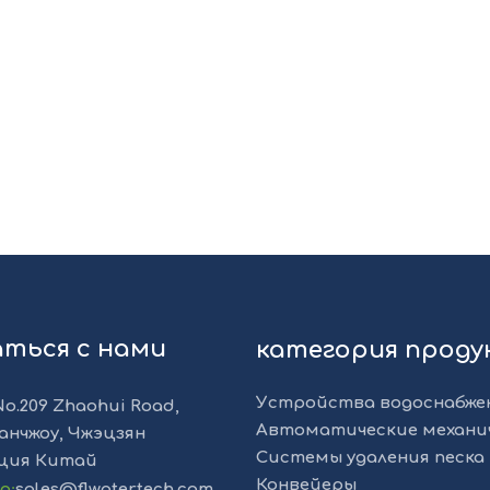
аться с нами
категория прод
Устройства водоснабже
No.209 Zhaohui Road,
Автоматические механи
анчжоу, Чжэцзян
Системы удаления песка 
ция Китай
Конвейеры
та
:
sales@flwatertech.com