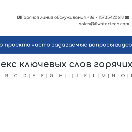

Горячая линия обслуживания
:
+86 - 13735423618

sales@flwatertech.com
о проекта
часто задаваемые вопросы
видео
екс ключевых слов горячих
B
C
D
E
F
G
H
I
J
K
L
M
N
O