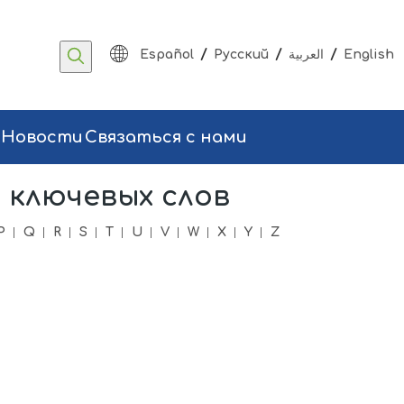
/
/
/
Español
Pусский
العربية
English
Новости
Связаться с нами
 ключевых слов
P
Q
R
S
T
U
V
W
X
Y
Z